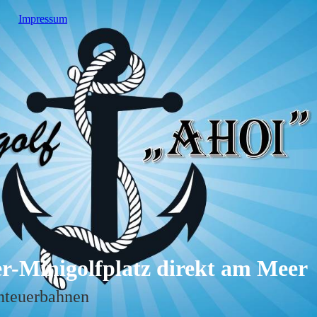
Impressum
r-Minigolfplatz direkt am Me
er
nteuerbahnen