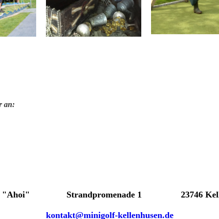
r an:
olf "Ahoi" Strandpromenade 1 23746 Kelle
kontakt@minigolf-kellenhusen.de