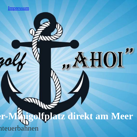
Impressum
r-Minigolfplatz direkt am Me
er
nteuerbahnen