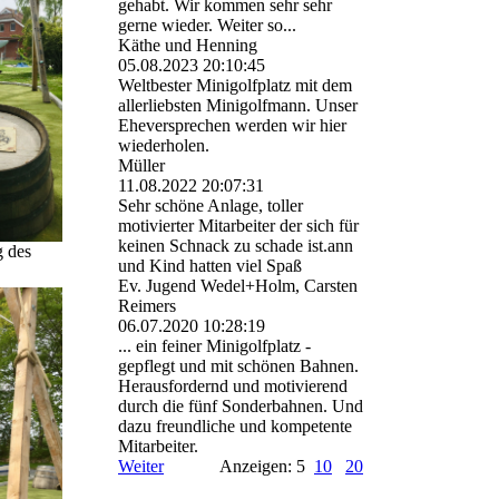
gehabt. Wir kommen sehr sehr
gerne wieder. Weiter so...
Käthe und Henning
05.08.2023
20:10:45
Weltbester Minigolfplatz mit dem
allerliebsten Minigolfmann. Unser
Eheversprechen werden wir hier
wiederholen.
Müller
11.08.2022
20:07:31
Sehr schöne Anlage, toller
motivierter Mitarbeiter der sich für
keinen Schnack zu schade ist.ann
 des
und Kind hatten viel Spaß
Ev. Jugend Wedel+Holm, Carsten
Reimers
06.07.2020
10:28:19
... ein feiner Minigolfplatz -
gepflegt und mit schönen Bahnen.
Herausfordernd und motivierend
durch die fünf Sonderbahnen. Und
dazu freundliche und kompetente
Mitarbeiter.
Weiter
Anzeigen: 5
10
20